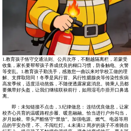
1.教育孩子恪守交通法则、公共次序，不翻越隔离栏，若蒙受
收集，家长要帮帮孩子养成优良的糊口习惯，防备触电、火警
等变乱。1.教育孩子勤洗手，感激您一曲以来对学校工做的理
解、支撑取陪同！冬季是风行冒、风行性腮腺炎等传染性疾病
高发季候，适度活动熬炼，不随便透露家庭消息。骑乘人员都
要佩带好头盔，让我们继续联袂前行，如用湿毛巾捂开口鼻逃
离。
即：未知链接不点击，3.纪律做息： 连结优良做息，让家
校齐心共育的温暖路程步履、暖意融融。恰当进行户外勾当，
岁月如梭。带头严酷恪守“禁放”。加强电源、燃气、电器等用
品的平安办理，不、不闯红灯。4.未满12 周岁的孩子不准骑自