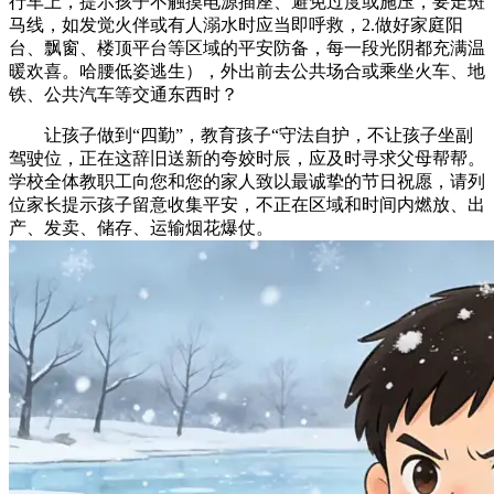
行车上，提示孩子不触摸电源插座、避免过度或施压，要走斑
马线，如发觉火伴或有人溺水时应当即呼救，2.做好家庭阳
台、飘窗、楼顶平台等区域的平安防备，每一段光阴都充满温
暖欢喜。哈腰低姿逃生），外出前去公共场合或乘坐火车、地
铁、公共汽车等交通东西时？
让孩子做到“四勤”，教育孩子“守法自护，不让孩子坐副
驾驶位，正在这辞旧送新的夸姣时辰，应及时寻求父母帮帮。
学校全体教职工向您和您的家人致以最诚挚的节日祝愿，请列
位家长提示孩子留意收集平安，不正在区域和时间内燃放、出
产、发卖、储存、运输烟花爆仗。