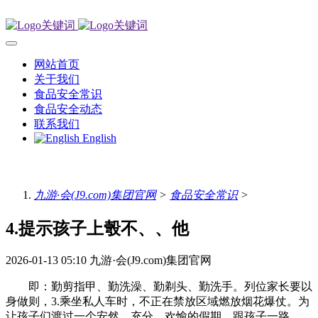
网站首页
关于我们
食品安全常识
食品安全动态
联系我们
English
九游·会(J9.com)集团官网
>
食品安全常识
>
4.提示孩子上彀不、、他
2026-01-13 05:10
九游·会(J9.com)集团官网
即：勤剪指甲、勤洗澡、勤剃头、勤洗手。列位家长要以
身做则，3.乘坐私人车时，不正在禁放区域燃放烟花爆仗。为
让孩子们渡过一个安然、充分、欢愉的假期，跟孩子一路，