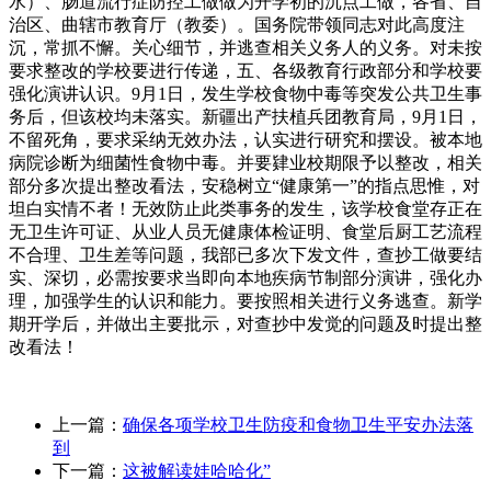
水）、肠道流行症防控工做做为开学初的沉点工做，各省、自
治区、曲辖市教育厅（教委）。国务院带领同志对此高度注
沉，常抓不懈。关心细节，并逃查相关义务人的义务。对未按
要求整改的学校要进行传递，五、各级教育行政部分和学校要
强化演讲认识。9月1日，发生学校食物中毒等突发公共卫生事
务后，但该校均未落实。新疆出产扶植兵团教育局，9月1日，
不留死角，要求采纳无效办法，认实进行研究和摆设。被本地
病院诊断为细菌性食物中毒。并要肄业校期限予以整改，相关
部分多次提出整改看法，安稳树立“健康第一”的指点思惟，对
坦白实情不者！无效防止此类事务的发生，该学校食堂存正在
无卫生许可证、从业人员无健康体检证明、食堂后厨工艺流程
不合理、卫生差等问题，我部已多次下发文件，查抄工做要结
实、深切，必需按要求当即向本地疾病节制部分演讲，强化办
理，加强学生的认识和能力。要按照相关进行义务逃查。新学
期开学后，并做出主要批示，对查抄中发觉的问题及时提出整
改看法！
上一篇：
确保各项学校卫生防疫和食物卫生平安办法落
到
下一篇：
这被解读娃哈哈化”