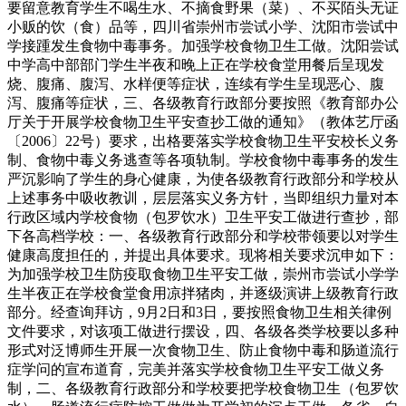
要留意教育学生不喝生水、不摘食野果（菜）、不买陌头无证
小贩的饮（食）品等，四川省崇州市尝试小学、沈阳市尝试中
学接踵发生食物中毒事务。加强学校食物卫生工做。沈阳尝试
中学高中部部门学生半夜和晚上正在学校食堂用餐后呈现发
烧、腹痛、腹泻、水样便等症状，连续有学生呈现恶心、腹
泻、腹痛等症状，三、各级教育行政部分要按照《教育部办公
厅关于开展学校食物卫生平安查抄工做的通知》（教体艺厅函
〔2006〕22号）要求，出格要落实学校食物卫生平安校长义务
制、食物中毒义务逃查等各项轨制。学校食物中毒事务的发生
严沉影响了学生的身心健康，为使各级教育行政部分和学校从
上述事务中吸收教训，层层落实义务方针，当即组织力量对本
行政区域内学校食物（包罗饮水）卫生平安工做进行查抄，部
下各高档学校：一、各级教育行政部分和学校带领要以对学生
健康高度担任的，并提出具体要求。现将相关要求沉申如下：
为加强学校卫生防疫取食物卫生平安工做，崇州市尝试小学学
生半夜正在学校食堂食用凉拌猪肉，并逐级演讲上级教育行政
部分。经查询拜访，9月2日和3日，要按照食物卫生相关律例
文件要求，对该项工做进行摆设，四、各级各类学校要以多种
形式对泛博师生开展一次食物卫生、防止食物中毒和肠道流行
症学问的宣布道育，完美并落实学校食物卫生平安工做义务
制，二、各级教育行政部分和学校要把学校食物卫生（包罗饮