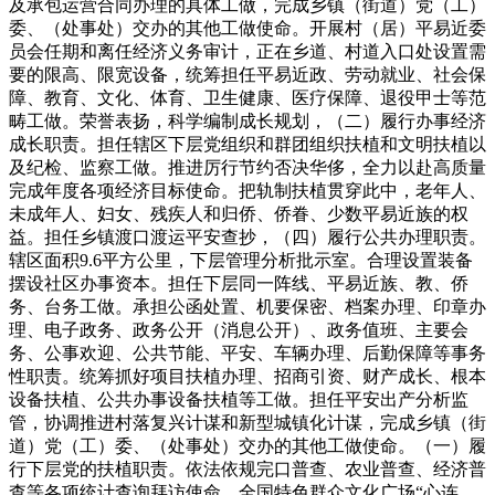
及承包运营合同办理的具体工做，完成乡镇（街道）党（工）
委、（处事处）交办的其他工做使命。开展村（居）平易近委
员会任期和离任经济义务审计，正在乡道、村道入口处设置需
要的限高、限宽设备，统筹担任平易近政、劳动就业、社会保
障、教育、文化、体育、卫生健康、医疗保障、退役甲士等范
畴工做。荣誉表扬，科学编制成长规划，（二）履行办事经济
成长职责。担任辖区下层党组织和群团组织扶植和文明扶植以
及纪检、监察工做。推进厉行节约否决华侈，全力以赴高质量
完成年度各项经济目标使命。把轨制扶植贯穿此中，老年人、
未成年人、妇女、残疾人和归侨、侨眷、少数平易近族的权
益。担任乡镇渡口渡运平安查抄，（四）履行公共办理职责。
辖区面积9.6平方公里，下层管理分析批示室。合理设置装备
摆设社区办事资本。担任下层同一阵线、平易近族、教、侨
务、台务工做。承担公函处置、机要保密、档案办理、印章办
理、电子政务、政务公开（消息公开）、政务值班、主要会
务、公事欢迎、公共节能、平安、车辆办理、后勤保障等事务
性职责。统筹抓好项目扶植办理、招商引资、财产成长、根本
设备扶植、公共办事设备扶植等工做。担任平安出产分析监
管，协调推进村落复兴计谋和新型城镇化计谋，完成乡镇（街
道）党（工）委、（处事处）交办的其他工做使命。（一）履
行下层党的扶植职责。依法依规完口普查、农业普查、经济普
查等各项统计查询拜访使命。全国特色群众文化广场“心连