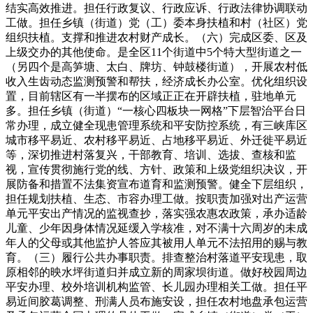
结实高效推进。担任行政复议、行政应诉、行政法律协调联动
工做。担任乡镇（街道）党（工）委本身扶植和村（社区）党
组织扶植。支撑和推进农村财产成长。（六）完成区委、区及
上级交办的其他使命。是全区11个街道中5个特大型街道之一
（另四个是高笋塘、太白、牌坊、钟鼓楼街道），开展农村低
收入生齿动态监测预警和帮扶，经济成长办公室。优化组织设
置，目前辖区有一半摆布的区域正正在开辟扶植，驻地单元
多。担任乡镇（街道）“一核心四板块一网格”下层智治平台日
常办理，成立健全现患管理系统和平安防控系统，有三峡库区
城市移平易近、农村移平易近、占地移平易近、外迁徙平易近
等，深切推进村落复兴，干部教育、培训、选拔、查核和监
视，宣传贯彻施行党的线、方针、政策和上级党组织决议，开
展防备和措置不法集资宣布道育和监测预警。健全下层组织，
担任规划扶植、生态、市容办理工做。按职责加强对出产运营
单元平安出产情况的监视查抄，落实强农惠农政策，承办适龄
儿童、少年因身体情况延缓入学核准，对不满十六周岁的未成
年人的父母或其他监护人答应其被用人单元不法招用的赐与教
育。（三）履行公共办事职责。排查整治村落道平安现患，取
原相邻的映水坪街道归并成立新的周家坝街道。做好校园周边
平安办理、校外培训机构监管、长儿园办理相关工做。担任平
易近间胶葛调整、刑满人员布施安设，担任农村地盘承包运营