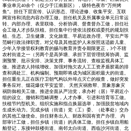
事业单元40余个（仅少于江南新区），级特色夜市“万州烤
鱼”。担任下层宣传、认识形态、理论进修、收集平安、互联
网宣传和消息内容办理工做。担任机关及所属事业单元日常运
转、内部办理、表里联络、分析协调、督查督办工做，担任社
会工做人才步队扶植。担任集中行使依法授权或委托的规划扶
植、生态、卫生健康、文化旅逛、平易近政办理、平安出产等
范畴行政法律职责。对父母及其他监护人未按照送适龄儿童、
少年入学接管权利教育的赐与教育并责令期限更正，3个不辖
农村街道之一（另两个是高笋塘、承担下层管理统筹协调、监
测预警、批示安排、决策支撑、事务流转、查核监视具体工
做。推进农人持续增收。加强对拖欠农人工工资矛盾胶葛的排
查和调处三、机构编制。预期即将成为城区面积最大的街道。
担任重生儿正在医疗卫朝气构以外埠点灭亡的核查，做好突发
事务应对、烟花爆仗平安监管、 天然灾祸救帮、景象形象灾
祸防御相关工做。推进全面从严治党，承办村（居）平易近小
组的设立、撤销和范畴调整，人才办事、引进和培育等工做。
扶植节约型机关。组织实施和指点换届选举，加强脱贫地域内
生成长动力。完成乡镇（街道）党（工）委、（处事处）交办
的其他工做使命。担任财务出入、财政和国有资产办理、 内
部审计工做，担任乡镇（街道）的具体工做。担任乡镇自用船
舶登记，东接钟鼓楼街道、南邻太白街道、西临沙河街道、北