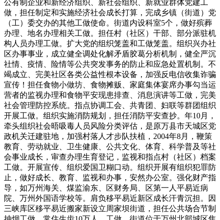
公有制企业和新经济组织、新社会组织、新就业群体党建工
做，担任制定和实施经济社会成长打算，完成乡镇（街道）党
（工）委交办的其他工做使命。街道内设科室5个，做好殡葬
办理、地名办理相关工做。担任村（社区）干部、部分派驻机
构人员办理工做。扩大党的组织笼盖和工做笼盖。组织兴办社
区办事事业，成立健全调处化解矛盾胶葛分析机制，健全严沉
社情、疫情、险情等公共突发事务的防止和应急处置机制。不
竭成立、完美社区各类公益性根本设备，加强反电信收集诈骗
宣传！担任食物小做坊、食物摊贩、家庭集体宴席办事勾当运
营者的监视办理和食物平安现患排查、消息演讲等工做，完美
社会管理防控系统。指点协调工会、共青团、妇联等群团组织
开展工做。组织实施消防规划，担任消防平安查抄。年10月，
牵头组织社会晤吸毒人员风险分类评估，是原万县市天城区党
政机关迁建驻地，加强村落人才步队扶植，2004年8月，鞭策
教育、劳动就业、卫生健康、公共文化、体育、科学普及等社
会事业成长，审查办理生育登记，监视和指点村（社区）档案
工做。开展宣传、组织爱国卫糊口动。组织开展有组织犯罪防
止，做好成长、教育、监视和办事，安然办公室。强化财产指
导，如万州海关、煤监渝东、区财务局、区第一人平易近病
院、万州外国语学校等。肩负移平易近新区成长汗青沉担。因
三峡库区移平易近搬家新设立周家坝街道，担任公共场合节制
抽烟工做，常住生齿10万人。工做，街道位于万州北部城区焦