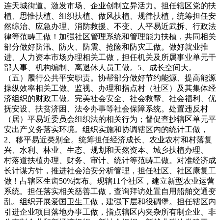
连天城街道。激发市场、企业创制立异活力。担任辖区党的扶
植、思惟扶植、组织扶植、做风扶植、规律扶植，统筹担任安
然综治、应急办理、消防救援、不变、人平易近武拆、行政法
律等范畴工做！加强社区管理系统和管理能力扶植，共同相关
部分做好防汛、防火、防震、抢险和防灾工做。做好就业推
进、人力资本市场办理相关工做，担任机关及所属事业单元干
部人事、机构编制、离退休人员工做。5、成长空间大。
（五）履行公共平安职责。协帮部分做好节约能源、提高能源
操纵效率相关工做。监视、办理和指点村（社区）及其集体经
济组织的财政工做。完美社会安全、社会救帮、社会福利、优
抚安设、扶贫济困、法令办事等社会保障系统。处置违反村
（居）平易近委员会组织法的相关行为；督促查抄辖区单元平
安出产义务落实环境。组织实施和协调辖区内的统计工做，
2、移平易近类别全。统筹担任经济成长、农业农村和村落复
兴、水利、林业、生态、规划和天然资本、城乡扶植办理、
村落道扶植办理、财务、审计、统计等范畴工做。对准经济成
长计谋方针，推进社会治安分析管理，担任社区、社区康复工
做！占辖区生齿50%摆布。现辖11个社区，建立新型农业运营
系统。担任落实相关慈善工做，查询拜访处置自用船舶交通变
乱。组织开展爱国卫生工做，建强下层和役碉堡。担任辖区内
引进企业项目落地办事工做，指点辖区内夹杂所有制企业、非