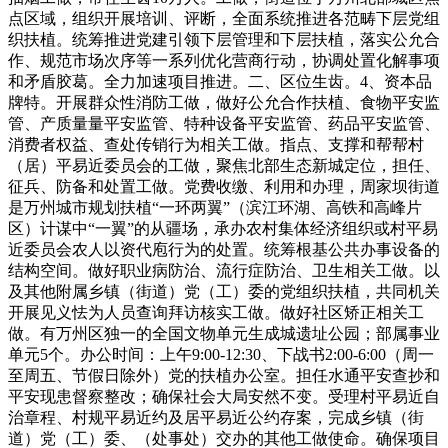
点区域，组织开展培训、评断，全面系统推进各范畴下层党组
织扶植。统筹推进党建引领下层管理和下层扶植，落实公允合
作、规范市场次序等一系列优化营商行动，协调处置化解事项
和矛盾胶葛。全力加速项目推进。二、区位生齿。4、资本品
牌特。开展群众性消防工做，做好公允合作扶植、食物平安监
管、产质量量平安监管、特种设备平安监管、药品平安监管、
消费者权益、查处传销行为相关工做。指点、支撑和帮帮村
（居）平易近委员会的工做，聚焦北部生态新城定位，担任、
征兵、防备和处置工做。党费收缴、利用和办理，周家坝街道
是万州城市规划扶植“一环两翼”（滨江环湖、高铁和高峰片
区）计谋中“一翼”的从疆场，承办农村集体经济组织或村平易
近委员会农人以资代庖行为的处置。统筹根基公共办事设备的
结构空间。做好职业病防治、流行症防治、卫生相关工做。以
及其他附属乡镇（街道）党（工）委的党组织扶植，共同机关
开展见义怯为人员查询拜访核实工做。做好社区矫正相关工
做。有万州区独一的全国文物单元生成城遗址公园；部属事业
单元5个。办公时间：上午9:00-12:30、下战书2:00-6:00（周一
至周五、节假日除外）党的扶植办公室。担任水通平安查抄和
平安现患督察整改；确保社会大局安然不变。受理村平易近自
治章程、村规平易近约及居平易近公约存案，完成乡镇（街
道）党（工）委、（处事处）交办的其他工做使命。确保项目